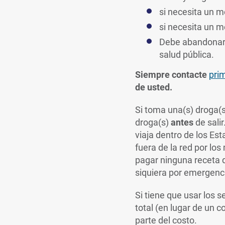
si necesita un m
si necesita un 
Debe abandonar s
salud pública.
Siempre contacte
pri
de usted.
Si toma una(s) droga(s
droga(s)
antes
de sali
viaja dentro de los Es
fuera de la red por l
pagar ninguna receta d
siquiera por emergenc
Si tiene que usar los s
total (en lugar de un
parte del costo.