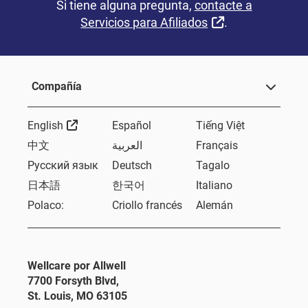
Si tiene alguna pregunta,
contacte a
External Link
Servicios para Afiliados
.
Compañía
External Link
English
Español
Tiếng Việt
中文
العربية
Français
Русский язык
Deutsch
Tagalo
日本語
한국어
Italiano
Polaco:
Criollo francés
Alemán
Wellcare por Allwell
7700 Forsyth Blvd,
St. Louis, MO 63105