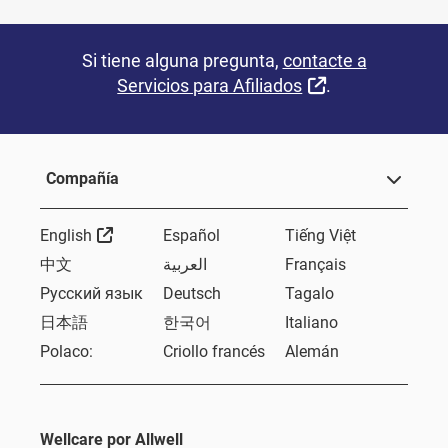
Si tiene alguna pregunta,
contacte a
External Link
Servicios para Afiliados
.
Compañía
External Link
English
Español
Tiếng Việt
中文
العربية
Français
Русский язык
Deutsch
Tagalo
日本語
한국어
Italiano
Polaco:
Criollo francés
Alemán
Wellcare por Allwell