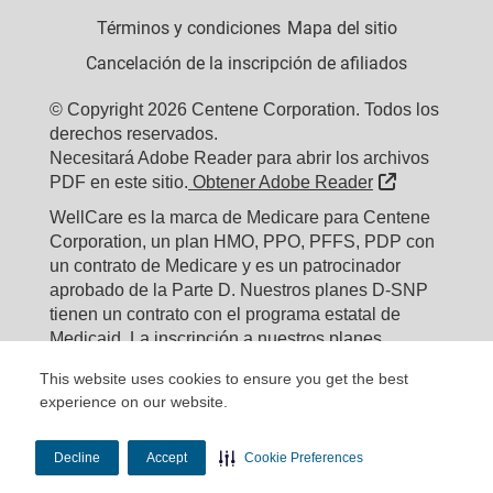
Términos y condiciones
Mapa del sitio
Cancelación de la inscripción de afiliados
© Copyright 2026 Centene Corporation. Todos los
derechos reservados.
Necesitará Adobe Reader para abrir los archivos
External Lin
PDF en este sitio.
Obtener Adobe Reader
WellCare es la marca de Medicare para Centene
Corporation, un plan HMO, PPO, PFFS, PDP con
un contrato de Medicare y es un patrocinador
aprobado de la Parte D. Nuestros planes D-SNP
tienen un contrato con el programa estatal de
Medicaid. La inscripción a nuestros planes
depende de la renovación del contrato.
Cada año,
This website uses cookies to ensure you get the best
Expand information...
experience on our website.
Fecha de actualización: 10/01/2022
Identificación del
Decline
Accept
Cookie Preferences
material: Y0020_22_WEBALLWELL_M_2023