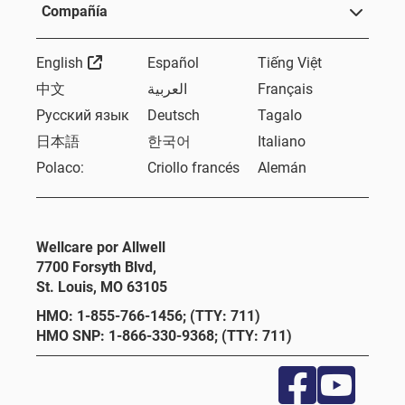
Compañía
External Link
English
Español
Tiếng Việt
中文
العربية
Français
Русский язык
Deutsch
Tagalo
日本語
한국어
Italiano
Polaco:
Criollo francés
Alemán
Wellcare por Allwell
7700 Forsyth Blvd,
St. Louis, MO 63105
HMO: 1-855-766-1456; (TTY: 711)
HMO SNP: 1-866-330-9368; (TTY: 711)